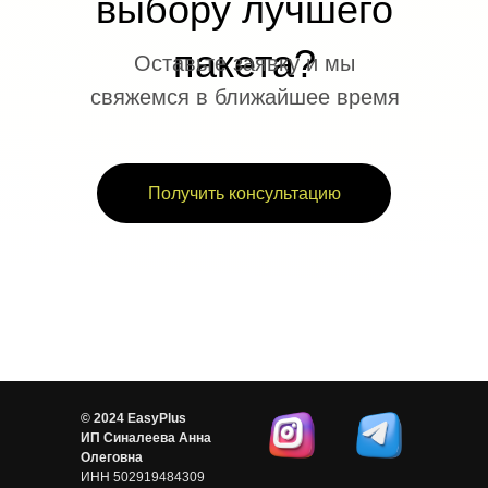
выбору лучшего
пакета?
Оставьте заявку и мы
свяжемся в ближайшее время
Получить консультацию
© 2024 EasyPlus
ИП Синалеева Анна
Олеговна
ИНН 502919484309