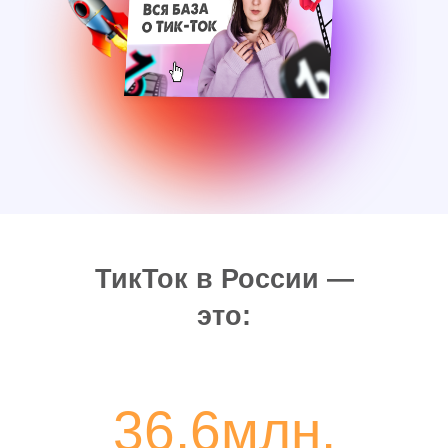
ТикТок в России —
это:
36.6млн.