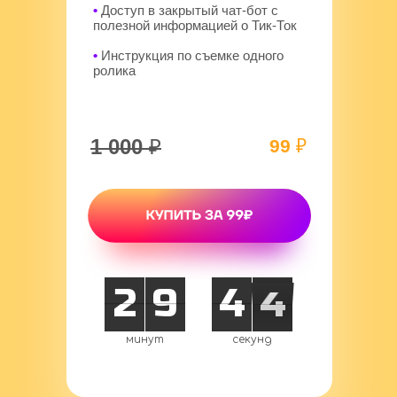
•
Доступ в закрытый чат-бот с
полезной информацией о Тик-Ток
•
Инструкция по съемке одного
ролика
1 000
₽
99
₽
3
2
9
0
4
5
3
2
3
2
0
9
:
4
5
3
2
минут
секунд