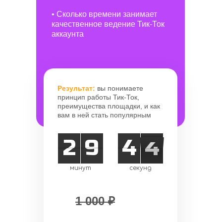
• Сколько времени занимает
качественное ведение Тик-Ток
аккаунта
Результат:
вы понимаете
принцип работы Тик-Ток,
преимущества площадки, и как
вам в ней стать популярным
3
2
9
0
4
5
3
2
3
2
0
9
:
4
5
3
2
минут
секунд
1 000
₽