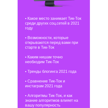
• Какое место занимает Тик-Ток
среди других соц.сетей в 2021
году
• Возможности, которые
открываются перед вами при
старте в Тик-Ток
• Каким нишам точно
необходим Тик-Ток
• Тренды блогинга 2021 года
• Сравнение Тик-Ток и
инстаграм 2021 года
• Алгоритмы Тик-Ток, и как
знание алгоритмов влияет на
вашу популярность