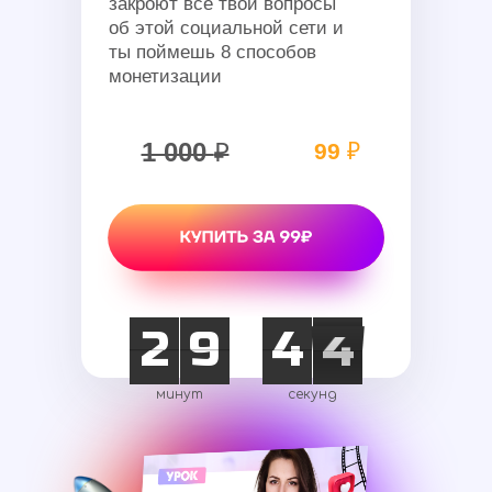
закроют все твои вопросы
об этой социальной сети и
ты поймешь 8 способов
монетизации
1 000
₽
99
₽
3
2
9
0
4
5
3
2
3
2
0
9
:
4
5
3
2
минут
секунд